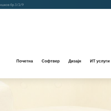
ишков бр.3/2/9
Почетна
Софтвер
Дизајн
ИТ услуги