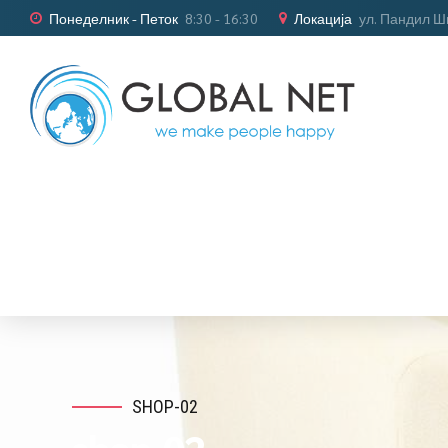
Понеделник - Петок
8:30 - 16:30
Локација
ул. Пандил Ш
SHOP-02
shop-02