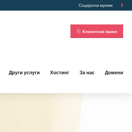
Социјални мрежи
Клиентски панел
Други услуги
Хостинг
За нас
Домени