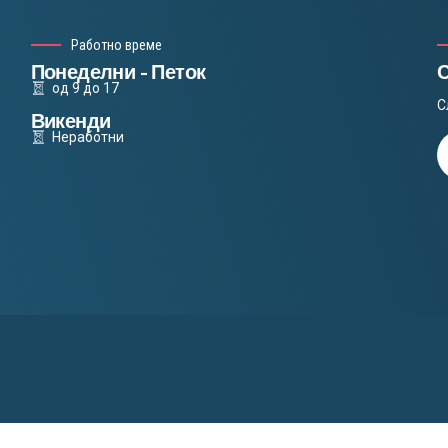
Работно време
Понеделни - Петок
од 9 до 17
С
Викенди
Неработни